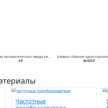
Система автоматического ввода резерва трехфазная
0 ₽
40 635 ₽
атериалы
Частотные
преобразователи