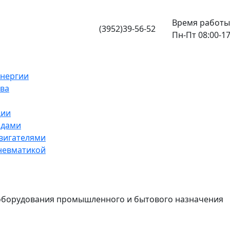
Время работы
(3952)39-56-52
Пн-Пт 08:00-17
энергии
ва
ции
одами
вигателями
невматикой
ооборудования промышленного и бытового назначения