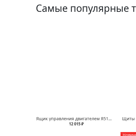
Самые популярные 
Ящик управления двигателем Я511х (трехфазный однофидерный нереверсивный)
12 015 ₽
Новин