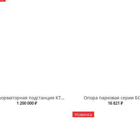
Трансформаторная подстанция КТПН (тупиковая, наружней установки)
Опора парковая серии Б
1 200 000 ₽
16 821 ₽
Новинка