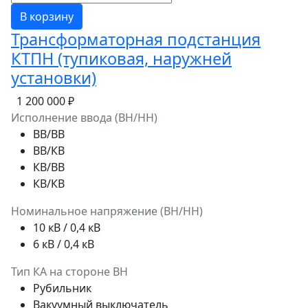
В корзину
Трансформаторная подстанция
КТПН (тупиковая, наружней
установки)
1 200 000 ₽
Исполнение ввода (ВН/НН)
ВВ/ВВ
ВВ/КВ
КВ/ВВ
КВ/КВ
Номинальное напряжение (ВН/НН)
10 кВ / 0,4 кВ
6 кВ / 0,4 кВ
Тип КА на стороне ВН
Рубильник
Вакуумный выключатель