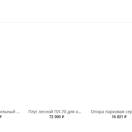
Прицеп автомобильный ИРКУТ-4
Плуг лесной ПЛ-70 для опашки
₽
72 000 ₽
16 821 ₽